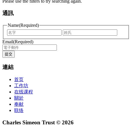
Please use the filters to try searching again.
通訊
Name
(Required)
First
Last
name
name
Email
(Required)
提交
連結
首页
工作坊
在线课程
關於
奉献
联络
Charles Simeon Trust © 2026