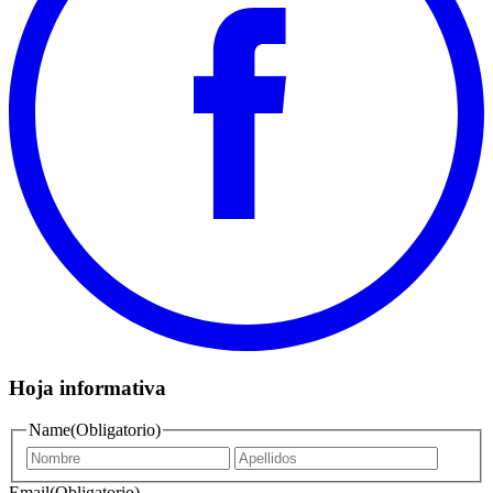
Hoja informativa
Name
(Obligatorio)
First
Last
name
name
Email
(Obligatorio)