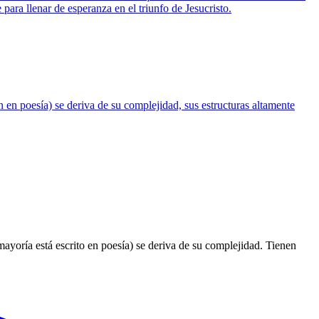
ra llenar de esperanza en el triunfo de Jesucristo.
on en poesía) se deriva de su complejidad, sus estructuras altamente
a mayoría está escrito en poesía) se deriva de su complejidad. Tienen