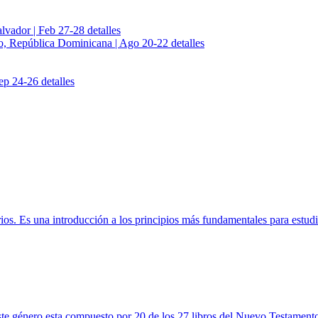
alvador | Feb 27-28
detalles
, República Dominicana | Ago 20-22
detalles
Sep 24-26
detalles
ios. Es una introducción a los principios más fundamentales para estudia
ste género esta compuesto por 20 de los 27 libros del Nuevo Testament