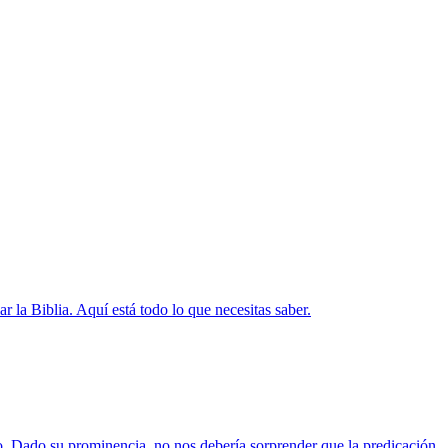
r la Biblia. Aquí está todo lo que necesitas saber.
o. Dado su prominencia, no nos debería sorprender que la predicación