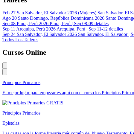
Feb
27
San Salvador, El Salvador 2026 (Mujeres)
San Salvador, El S
Ago
20
Santo Domingo, República Dominicana 2026
Santo Domingo
Sep
08
Piura, Perú 2026
Piura, Perú | Sep 08-09
detalles
Sep
11
Arequipa, Perú 2026
Arequipa, Perú | Sep 11-12
detalles
Sep
24
San Salvador, El Salvador 2026
San Salvador, El Salvador | 
Todos Los Talleres
Cursos Online
Principios Primarios
El mejor lugar para empezar es aquí con el curso los Principios Primar
GRATIS
Principios Primarios
Epístolas
Las cartas son la forma literaria más común del Nuevo Testamento. E