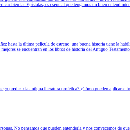
edicar bien las Epístolas, es esencial que tengamos un buen entendimien
ez hasta la última película de estreno, una buena historia tiene la habi
as mejores se encuentran en los libros de historia del Antiguo Testamento
go predicar la antigua literatura profética? ¿Cómo pueden aplicarse hoy
s personas. No pensamos que pueden entenderla y nos convecemos de que