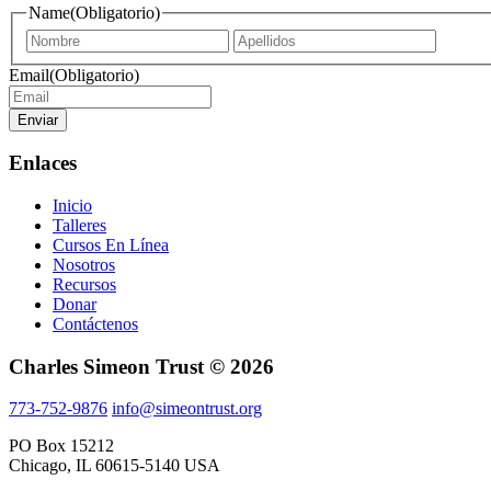
Name
(Obligatorio)
First
Last
name
name
Email
(Obligatorio)
Enviar
Enlaces
Inicio
Talleres
Cursos En Línea
Nosotros
Recursos
Donar
Contáctenos
Charles Simeon Trust © 2026
773-752-9876
info@simeontrust.org
PO Box 15212
Chicago, IL 60615-5140 USA