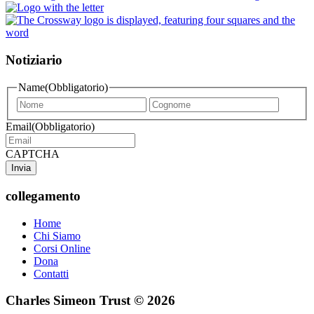
Notiziario
Name
(Obbligatorio)
First
Last
name
name
Email
(Obbligatorio)
CAPTCHA
collegamento
Home
Chi Siamo
Corsi Online
Dona
Contatti
Charles Simeon Trust © 2026