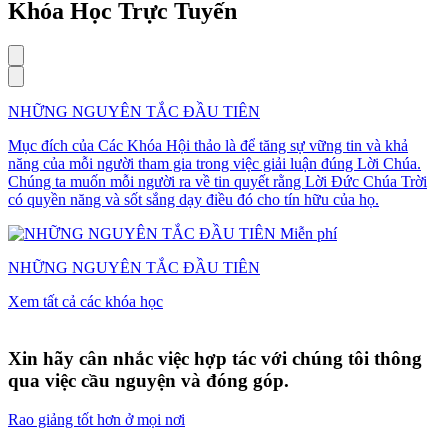
Khóa Học Trực Tuyến
NHỮNG NGUYÊN TẮC ĐẦU TIÊN
Mục đích của Các Khóa Hội thảo là để tăng sự vững tin và khả
năng của mỗi người tham gia trong việc giải luận đúng Lời Chúa.
Chúng ta muốn mỗi người ra về tin quyết rằng Lời Đức Chúa Trời
có quyền năng và sốt sắng dạy điều đó cho tín hữu của họ.
Miễn phí
NHỮNG NGUYÊN TẮC ĐẦU TIÊN
Xem tất cả các khóa học
Xin hãy cân nhắc việc hợp tác với chúng tôi thông
qua việc cầu nguyện và đóng góp.
Rao giảng tốt hơn ở mọi nơi