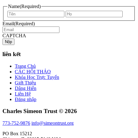
Name
(Required)
First
Last
name
name
Email
(Required)
CAPTCHA
liên kết
Trang Chủ
CÁC HỘI THẢO
Khóa Học Trực Tuyến
Giới Thiệu
Dâng Hiến
Liên Hệ
Đăng nhập
Charles Simeon Trust © 2026
773-752-9876
info@simeontrust.org
PO Box 15212