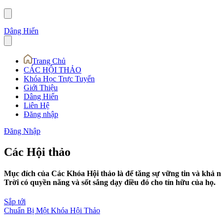
Dâng Hiến
Trang Chủ
CÁC HỘI THẢO
Khóa Học Trực Tuyến
Giới Thiệu
Dâng Hiến
Liên Hệ
Đăng nhập
Đăng Nhập
Các Hội thảo
Mục đích của Các Khóa Hội thảo là để tăng sự vững tin và khả 
Trời có quyền năng và sốt sắng dạy điều đó cho tín hữu của họ.
Sắp tới
Chuẩn Bị Một Khóa Hội Thảo