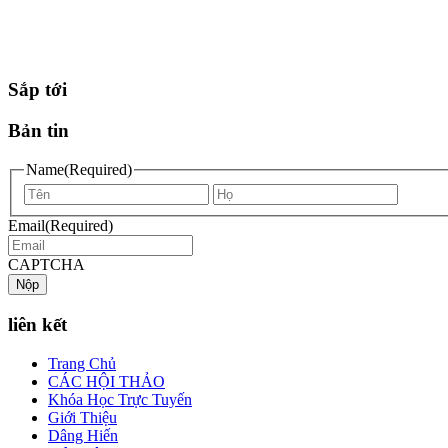
Sắp tới
Bản tin
Name
(Required)
First
Last
name
name
Email
(Required)
CAPTCHA
liên kết
Trang Chủ
CÁC HỘI THẢO
Khóa Học Trực Tuyến
Giới Thiệu
Dâng Hiến