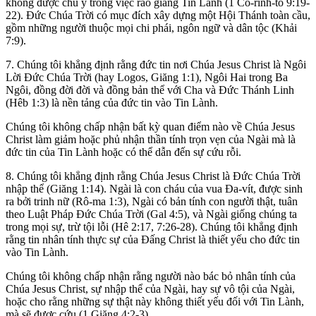
không được chú ý trong việc rao giảng Tin Lành (1 Cô-rinh-tô 9:19-
22). Đức Chúa Trời có mục đích xây dựng một Hội Thánh toàn cầu,
gồm những người thuộc mọi chi phái, ngôn ngữ và dân tộc (Khải
7:9).
7. Chúng tôi khẳng định rằng đức tin nơi Chúa Jesus Christ là Ngôi
Lời Đức Chúa Trời (hay Logos, Giăng 1:1), Ngôi Hai trong Ba
Ngôi, đồng đời đời và đồng bản thể với Cha và Đức Thánh Linh
(Hêb 1:3) là nền tảng của đức tin vào Tin Lành.
Chúng tôi không chấp nhận bất kỳ quan điểm nào về Chúa Jesus
Christ làm giảm hoặc phủ nhận thần tính trọn vẹn của Ngài mà là
đức tin của Tin Lành hoặc có thể dẫn đến sự cứu rỗi.
8. Chúng tôi khẳng định rằng Chúa Jesus Christ là Đức Chúa Trời
nhập thể (Giăng 1:14). Ngài là con cháu của vua Đa-vít, được sinh
ra bởi trinh nữ (Rô-ma 1:3), Ngài có bản tính con người thật, tuân
theo Luật Pháp Đức Chúa Trời (Gal 4:5), và Ngài giống chúng ta
trong mọi sự, trừ tội lỗi (Hê 2:17, 7:26-28). Chúng tôi khẳng định
rằng tin nhân tính thực sự của Đấng Christ là thiết yếu cho đức tin
vào Tin Lành.
Chúng tôi không chấp nhận rằng người nào bác bỏ nhân tính của
Chúa Jesus Christ, sự nhập thể của Ngài, hay sự vô tội của Ngài,
hoặc cho rằng những sự thật này không thiết yếu đối với Tin Lành,
mà sẽ được cứu (1 Giăng 4:2-3).