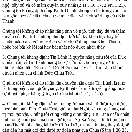
ngộ, đầy đủ và có thẩm quyền duy nhất (2 Ti 3:16-17, 2 Phi 1:21).
Chúng tôi khẳng định rằng Kinh Thánh không có lỗi trong các thủ
bản gốc theo các tiêu chuẩn về mục đích và cách sử dụng của Kinh
Thánh.
Chúng tôi không chấp nhận rằng tính vô ngộ, tính đầy đủ và thẩm
quyền của Kinh Thánh bị phủ định bởi bất kỳ khoa học hay tiêu
chuẩn nào xa lạ với mục đích và cách sử dụng của Kinh Thánh,
hoặc bởi bất kỳ lỗi sai hay bất nhất nào được nhận thấy.
3. Chúng tôi khẳng định: Tin Lành là quyền năng cứu rỗi của Đức
Chúa Trời, vì Tin Lành mang lại sự cứu rỗi cho mọi người tin,
không phân biệt (Rô-ma 1:16). Hiệu quả này của Tin Lành là bởi
quyền phép của chính Đức Chúa Trời.
Chúng tôi không chấp nhận rằng quyền năng của Tin Lành là nhờ
tài hùng biện của người giảng, kỹ thuật của nhà truyền giảng, hoặc
sự thuyết phục bằng lý luận (1 Cô-rinh-tô 1:21, 2:1-5).
4. Chúng tôi khẳng định rằng mọi người nam và nữ được tạo dựng
theo hình ảnh Đức Chúa Trời, giống như Ngài, và cùng chung cai
trị mọi tạo vật. Chúng tôi cũng khẳng định rằng Tin Lành chẩn đoán
tình trạng phổ quát của con người, sau Sự Sa Ngã, là tình trạng nổi
loạn đầy tội lỗi chống lại Đức Chúa Trời, mà nếu không thay đổi, sẽ
dẫn đến hư mất đời đời dưới sự đoán phạt của Chúa (Sáng 1:26-28,