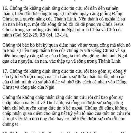
16. Chúng tôi khẳng định rằng đức tin cứu rỗi dẫn đến sự nên
thánh, biến đổi đời sống trong sự trở nên ngày càng giống Đấng
Christ qua quyền năng của Thánh Linh. Nên thánh có nghĩa là sự
ăn năn liên tục, một đời sống từ bỏ tội lỗi để phục vụ Chúa Jesus
Christ trong sự nương cậy biết ơn Ngài như là Chúa và Chủ của
mình (Gal 5:22-25, Rô 8:4, 13-14).
Chúng tôi bác bỏ bất kỳ quan điểm nào về sự xưng công mà tách nó
ra khỏi sự liên hiệp thánh hóa của chúng ta với Đấng Christ và sự
biến hóa ngày càng tăng của chúng ta trở nên giống hình ảnh Ngài
qua cầu nguyện, ăn năn, vác thập tự và sống trong Thánh Linh.
17. Chúng tôi khẳng định rằng đức tin cứu rỗi bao gồm sự đồng ý
của lý trí với nội dung của Tin Lành, sự thừa nhận tội lỗi, nhu cầu
của chính mình và sự phó thác và nhờ cậy cách cá nhân vào Đấng
Christ và công tác của Ngài.
Chúng tôi không chấp nhận rằng đức tin cứu rỗi chỉ bao gồm sự
chấp nhận của lý trí về Tin Lành, và rằng có được sự xưng công
bình chỉ bởi tuyên xưng đức tin ở bề ngoài. Chúng tôi cũng không
chấp nhận quan điểm cho rằng bất kỳ yếu tố nào của đức tin cứu rỗi
là một việc làm do công đức hay có thể kiếm được sự cứu rỗi cho
chúng ta.