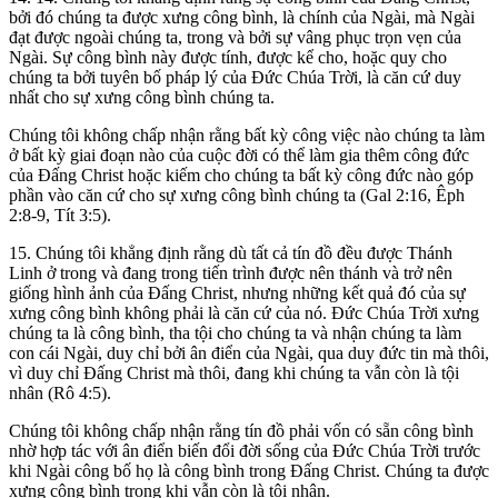
bởi đó chúng ta được xưng công bình, là chính của Ngài, mà Ngài
đạt được ngoài chúng ta, trong và bởi sự vâng phục trọn vẹn của
Ngài. Sự công bình này được tính, được kể cho, hoặc quy cho
chúng ta bởi tuyên bố pháp lý của Đức Chúa Trời, là căn cứ duy
nhất cho sự xưng công bình chúng ta.
Chúng tôi không chấp nhận rằng bất kỳ công việc nào chúng ta làm
ở bất kỳ giai đoạn nào của cuộc đời có thể làm gia thêm công đức
của Đấng Christ hoặc kiếm cho chúng ta bất kỳ công đức nào góp
phần vào căn cứ cho sự xưng công bình chúng ta (Gal 2:16, Êph
2:8-9, Tít 3:5).
15. Chúng tôi khẳng định rằng dù tất cả tín đồ đều được Thánh
Linh ở trong và đang trong tiến trình được nên thánh và trở nên
giống hình ảnh của Đấng Christ, nhưng những kết quả đó của sự
xưng công bình không phải là căn cứ của nó. Đức Chúa Trời xưng
chúng ta là công bình, tha tội cho chúng ta và nhận chúng ta làm
con cái Ngài, duy chỉ bởi ân điển của Ngài, qua duy đức tin mà thôi,
vì duy chỉ Đấng Christ mà thôi, đang khi chúng ta vẫn còn là tội
nhân (Rô 4:5).
Chúng tôi không chấp nhận rằng tín đồ phải vốn có sẵn công bình
nhờ hợp tác với ân điển biến đổi đời sống của Đức Chúa Trời trước
khi Ngài công bố họ là công bình trong Đấng Christ. Chúng ta được
xưng công bình trong khi vẫn còn là tội nhân.