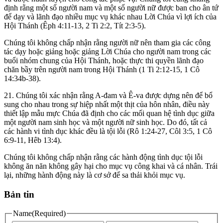
định rằng một số người nam và một số người nữ được ban cho ân tứ
để dạy và lãnh đạo nhiều mục vụ khác nhau Lời Chúa vì lợi ích của
Hội Thánh (Êph 4:11-13, 2 Ti 2:2, Tít 2:3-5).
Chúng tôi không chấp nhận rằng người nữ nên tham gia các công
tác dạy hoặc giảng hoặc giảng Lời Chúa cho người nam trong các
buổi nhóm chung của Hội Thánh, hoặc thực thi quyền lãnh đạo
chăn bầy trên người nam trong Hội Thánh (1 Ti 2:12-15, 1 Cô
14:34b-38).
21. Chúng tôi xác nhận rằng A-đam và Ê-va được dựng nên để bổ
sung cho nhau trong sự hiệp nhất một thịt của hôn nhân, điều này
thiết lập mẫu mực Chúa đã định cho các mối quan hệ tình dục giữa
một người nam sinh học và một người nữ sinh học. Do đó, tất cả
các hành vi tình dục khác đều là tội lỗi (Rô 1:24-27, Côl 3:5, 1 Cô
6:9-11, Hêb 13:4).
Chúng tôi không chấp nhận rằng các hành động tình dục tội lỗi
không ăn năn không gây hại cho mục vụ công khai và cá nhân. Trái
lại, những hành động này là cơ sở để sa thải khỏi mục vụ.
Bản tin
Name
(Required)