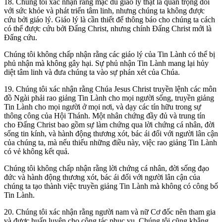
18. Chúng tôi xác nhận rằng mặc dù giáo lý thật là quan trọng đối
với sức khỏe và phát triển tâm linh, nhưng chúng ta không được
cứu bởi giáo lý. Giáo lý là cần thiết để thông báo cho chúng ta cách
có thể được cứu bởi Đấng Christ, nhưng chính Đấng Christ mới là
Đấng cứu.
Chúng tôi không chấp nhận rằng các giáo lý của Tin Lành có thể bị
phủ nhận mà không gây hại. Sự phủ nhận Tin Lành mang lại hủy
diệt tâm linh và đưa chúng ta vào sự phán xét của Chúa.
19. Chúng tôi xác nhận rằng Chúa Jesus Christ truyền lệnh các môn
đồ Ngài phải rao giảng Tin Lành cho mọi người sống, truyền giảng
Tin Lành cho mọi người ở mọi nơi, và dạy các tín hữu trong sự
thông công của Hội Thánh. Một nhân chứng đầy đủ và trung tín
cho Đấng Christ bao gồm sự làm chứng qua lời chứng cá nhân, đời
sống tin kính, và hành động thương xót, bác ái đối với người lân cận
của chúng ta, mà nếu thiếu những điều này, việc rao giảng Tin Lành
có vẻ không kết quả.
Chúng tôi không chấp nhận rằng lời chứng cá nhân, đời sống đạo
đức và hành động thương xót, bác ái đối với người lân cận của
chúng ta tạo thành việc truyền giảng Tin Lành mà không có công bố
Tin Lành.
20. Chúng tôi xác nhận rằng người nam và nữ Cơ đốc nên tham gia
và được huấn luyện cho công tác phục vụ. Chúng tôi cũng khẳng