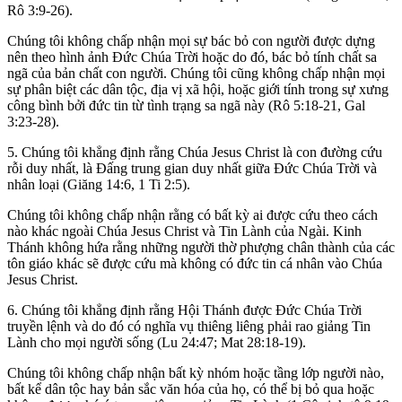
Rô 3:9-26).
Chúng tôi không chấp nhận mọi sự bác bỏ con người được dựng
nên theo hình ảnh Đức Chúa Trời hoặc do đó, bác bỏ tính chất sa
ngã của bản chất con người. Chúng tôi cũng không chấp nhận mọi
sự phân biệt các dân tộc, địa vị xã hội, hoặc giới tính trong sự xưng
công bình bởi đức tin từ tình trạng sa ngã này (Rô 5:18-21, Gal
3:23-28).
5. Chúng tôi khẳng định rằng Chúa Jesus Christ là con đường cứu
rỗi duy nhất, là Đấng trung gian duy nhất giữa Đức Chúa Trời và
nhân loại (Giăng 14:6, 1 Ti 2:5).
Chúng tôi không chấp nhận rằng có bất kỳ ai được cứu theo cách
nào khác ngoài Chúa Jesus Christ và Tin Lành của Ngài. Kinh
Thánh không hứa rằng những người thờ phượng chân thành của các
tôn giáo khác sẽ được cứu mà không có đức tin cá nhân vào Chúa
Jesus Christ.
6. Chúng tôi khẳng định rằng Hội Thánh được Đức Chúa Trời
truyền lệnh và do đó có nghĩa vụ thiêng liêng phải rao giảng Tin
Lành cho mọi người sống (Lu 24:47; Mat 28:18-19).
Chúng tôi không chấp nhận bất kỳ nhóm hoặc tầng lớp người nào,
bất kể dân tộc hay bản sắc văn hóa của họ, có thể bị bỏ qua hoặc