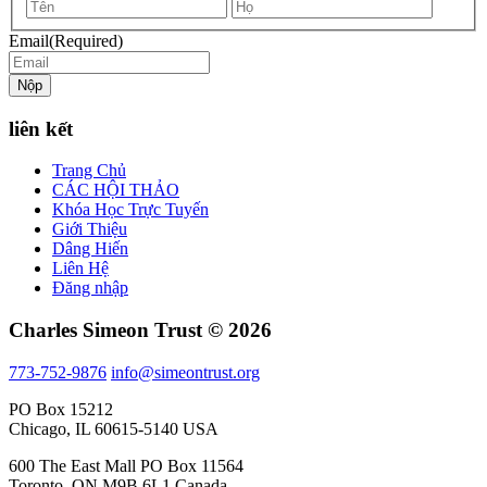
First
Last
name
name
Email
(Required)
Nộp
liên kết
Trang Chủ
CÁC HỘI THẢO
Khóa Học Trực Tuyến
Giới Thiệu
Dâng Hiến
Liên Hệ
Đăng nhập
Charles Simeon Trust © 2026
773-752-9876
info@simeontrust.org
PO Box 15212
Chicago, IL 60615-5140 USA
600 The East Mall PO Box 11564
Toronto, ON M9B 6L1 Canada