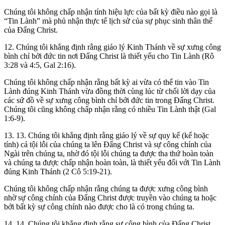
Chúng tôi không chấp nhận tính hiệu lực của bất kỳ điều nào gọi là
“Tin Lành” mà phủ nhận thực tế lịch sử của sự phục sinh thân thể
của Đấng Christ.
12.
Chúng tôi khẳng định rằng giáo lý Kinh Thánh về sự xưng công
bình chỉ bởi đức tin nơi Đấng Christ là thiết yếu cho Tin Lành (Rô
3:28 và 4:5, Gal 2:16).
Chúng tôi không chấp nhận rằng bất kỳ ai vừa có thể tin vào Tin
Lành đúng Kinh Thánh vừa đồng thời cùng lúc từ chối lời dạy của
các sứ đồ về sự xưng công bình chỉ bởi đức tin trong Đấng Christ.
Chúng tôi cũng không chấp nhận rằng có nhiều Tin Lành thật (Gal
1:6-9).
13.
13. Chúng tôi khẳng định rằng giáo lý về sự quy kể (kể hoặc
tính) cả tội lỗi của chúng ta lên Đấng Christ và sự công chính của
Ngài trên chúng ta, nhờ đó tội lỗi chúng ta được tha thứ hoàn toàn
và chúng ta được chấp nhận hoàn toàn, là thiết yếu đối với Tin Lành
đúng Kinh Thánh (2 Cô 5:19-21).
Chúng tôi không chấp nhận rằng chúng ta được xưng công bình
nhờ sự công chính của Đấng Christ được truyền vào chúng ta hoặc
bởi bất kỳ sự công chính nào được cho là có trong chúng ta.
14.
14. Chúng tôi khẳng định rằng sự công bình của Đấng Christ,