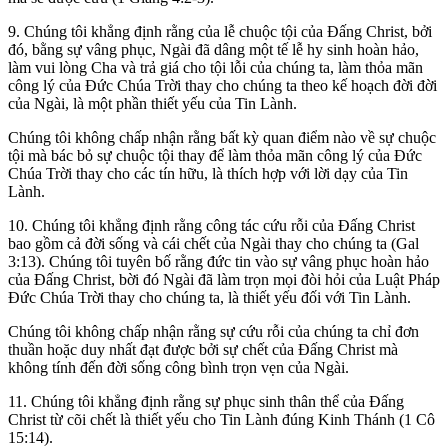
9. Chúng tôi khẳng định rằng của lễ chuộc tội của Đấng Christ, bởi
đó, bằng sự vâng phục, Ngài đã dâng một tế lễ hy sinh hoàn hảo,
làm vui lòng Cha và trả giá cho tội lỗi của chúng ta, làm thỏa mãn
công lý của Đức Chúa Trời thay cho chúng ta theo kế hoạch đời đời
của Ngài, là một phần thiết yếu của Tin Lành.
Chúng tôi không chấp nhận rằng bất kỳ quan điểm nào về sự chuộc
tội mà bác bỏ sự chuộc tội thay để làm thỏa mãn công lý của Đức
Chúa Trời thay cho các tín hữu, là thích hợp với lời dạy của Tin
Lành.
10. Chúng tôi khẳng định rằng công tác cứu rỗi của Đấng Christ
bao gồm cả đời sống và cái chết của Ngài thay cho chúng ta (Gal
3:13). Chúng tôi tuyên bố rằng đức tin vào sự vâng phục hoàn hảo
của Đấng Christ, bời đó Ngài đã làm trọn mọi đòi hỏi của Luật Pháp
Đức Chúa Trời thay cho chúng ta, là thiết yếu đối với Tin Lành.
Chúng tôi không chấp nhận rằng sự cứu rỗi của chúng ta chỉ đơn
thuần hoặc duy nhất đạt được bởi sự chết của Đấng Christ mà
không tính đến đời sống công bình trọn vẹn của Ngài.
11.
Chúng tôi khẳng định rằng sự phục sinh thân thể của Đấng
Christ từ cõi chết là thiết yếu cho Tin Lành đúng Kinh Thánh (1 Cô
15:14).