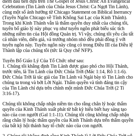
điểm đầu tiên dựa trên The Gospel of Jesus Christ: An Evangelical
Celebration (Tin Lành của Chúa Jesus Christ: Ca Ngợi Tin Lành),
cùng một số ảnh hưởng từ Chicago Statement on Biblical Inerrancy
(Tuyên Ngôn Chicago về Tính Không Sai Lạc của Kinh Thánh).
Trong khi Kinh Thánh vẫn là thẩm quyền duy nhất của chúng tôi,
tuyên bố giáo lý này phục vụ như tuyên ngôn phát biểu súc tích
những niềm tin của Hội đồng Quản trị. Vì vậy, chúng tôi yêu cầu tất
cả nhân viên, diễn giả, và trưởng nhóm nhỏ đều phải đồng ý với
tuyên ngôn này. Tuyên ngôn này cũng có trong Điều III của Điều lệ
Thành lập của chúng tôi (tức là Quy chế NFP).
Tuyên Bố Giáo Lý Của Tổ Chức như sau:
1. Chúng tôi khẳng định Tin Lành được giao phó cho Hội Thánh,
trước tiên, là Tin Lành của Đức Chúa Trời (Mác 1:14, Rô 1:1-6).
Đức Chúa Trời là tác giả của Tin Lành và Ngài bày tỏ Tin Lành cho
chúng ta trong và bởi Lời Ngài. Thẩm quyền và tính đáng tin cậy
của Tin Lành chỉ dựa trên chính một mình Đức Chúa Trời (2 Ti
3:16-17).
Chúng tôi không chấp nhận niềm tin cho rằng chân lý hoặc thẩm
quyền của Kinh Thánh xuất phát từ bất kỳ hiểu biết hay sáng tạo
nào của con người (Gal 1:1-11). Chúng tôi cũng không chấp nhận
rằng chân lý hoặc thẩm quyền của Kinh Thánh dựa trên thẩm quyền
của bất kỳ hội thánh hay tổ chức nào của con người.
2. Chúng tôi khẳng định rằng Kinh Thánh là Lời Đức Chúa Trời vô